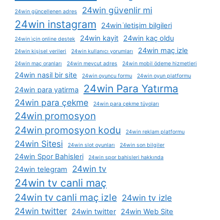
24win güvenlir mi
24win güncellenen adres
24win instagram
24win i̇letişim bilgileri
24win kayit
24win kaç oldu
24win i̇çin online destek
24win maç izle
24win kişisel verileri
24win kullanıcı yorumları
24win maç oranları
24win mevcut adres
24win mobil ödeme hizmetleri
24win nasil bir site
24win oyuncu formu
24win oyun platformu
24win Para Yatırma
24win para yatirma
24win para çekme
24win para çekme tüyoları
24win promosyon
24win promosyon kodu
24win reklam platformu
24win Sitesi
24win slot oyunları
24win son bilgiler
24win Spor Bahisleri
24win spor bahisleri hakkında
24win tv
24win telegram
24win tv canli maç
24win tv canli maç izle
24win tv izle
24win twitter
24win twitter
24win Web Site