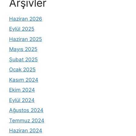
Arşivler
Haziran 2026
Eylül 2025
Haziran 2025
Mayıs 2025
Şubat 2025
Ocak 2025
Kasım 2024
Ekim 2024
Eylül 2024
Ağustos 2024
Temmuz 2024
Haziran 2024