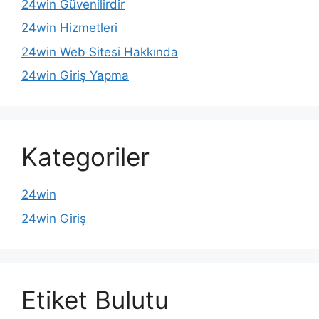
24win Güvenilirdir
24win Hizmetleri
24win Web Sitesi Hakkında
24win Giriş Yapma
Kategoriler
24win
24win Giriş
Etiket Bulutu