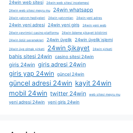
24win web sitesi
24win web sitesi i̇ncelemesi
24win whatsapp
24win web sitesi meşru mu
24win yatırım hediyeleri
24win yatırımları
24win yeni adres
24win yeni adresi
24win yeni giriş
24win yeni web
24win çevrimiçi casino platformu
24win ödeme şikayet bildirimi
24win üyelik
24win üyelik i̇şlemi
24win ödül seçenekleri
24win Şikayet
24win üye olmak şirketi
24win şirketi
bahis sitesi 24win
casino sitesi 24win
giris adresi 24win
giris 24win
giris yap 24win
güncel 24win
güncel adresi 24win
kayit 24win
mobil 24win
twitter 24win
web sitesi meşru mu
yeni adresi 24win
yeni giris 24win