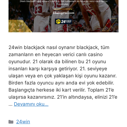
24win blackjack nasıl oynanır blackjack, tüm
zamanların en heyecan verici canlı casino
oyunudur. 21 olarak da bilinen bu 21 oyunu
insanları karşı karşıya getiriyor. 21. seviyeye
ulaşan veya en çok yaklaşan kişi oyunu kazanır.
Birden fazla oyuncu aynı anda evi yok edebilir.
Başlangıçta herkese iki kart verilir. Toplam 21’e
ulaşırsa kazanırsınız. 21’in altındaysa, elinizi 21’e
…
Devamını oku…
Kategoriler
24win