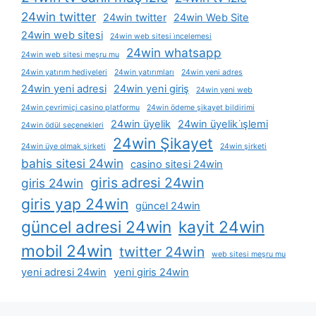
24win twitter
24win twitter
24win Web Site
24win web sitesi
24win web sitesi i̇ncelemesi
24win whatsapp
24win web sitesi meşru mu
24win yatırım hediyeleri
24win yatırımları
24win yeni adres
24win yeni adresi
24win yeni giriş
24win yeni web
24win çevrimiçi casino platformu
24win ödeme şikayet bildirimi
24win üyelik
24win üyelik i̇şlemi
24win ödül seçenekleri
24win Şikayet
24win üye olmak şirketi
24win şirketi
bahis sitesi 24win
casino sitesi 24win
giris adresi 24win
giris 24win
giris yap 24win
güncel 24win
güncel adresi 24win
kayit 24win
mobil 24win
twitter 24win
web sitesi meşru mu
yeni adresi 24win
yeni giris 24win