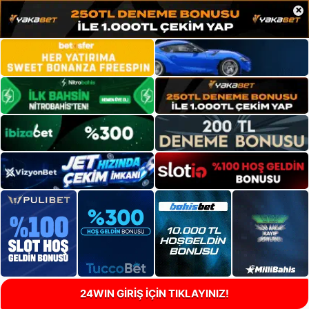
×
24WIN GİRİŞ İÇİN TIKLAYINIZ!