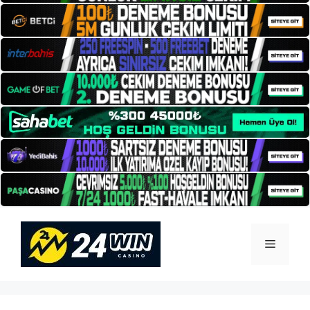
İçeriğe
atla
Menü