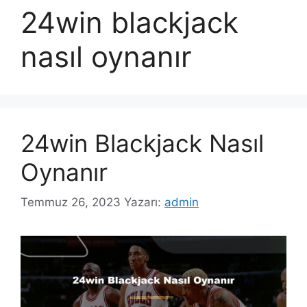
24win blackjack
nasıl oynanır
24win Blackjack Nasıl
Oynanır
Temmuz 26, 2023
Yazarı:
admin