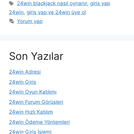
Etiketler
24win blackjack nasıl oynanır
,
giris yap
24win
,
giriş yap ve 24win üye ol
Yorum yap
Son Yazılar
24win Adresi
24win Giriş
24win Oyun Katılımı
24win Forum Görüşleri
24win Hızlı Katılım
24win Ödeme Yöntemleri
24win Giriş İşlemi