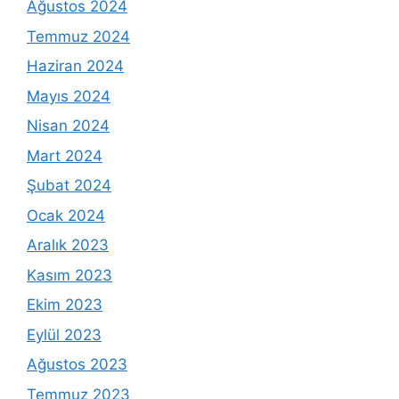
Ağustos 2024
Temmuz 2024
Haziran 2024
Mayıs 2024
Nisan 2024
Mart 2024
Şubat 2024
Ocak 2024
Aralık 2023
Kasım 2023
Ekim 2023
Eylül 2023
Ağustos 2023
Temmuz 2023