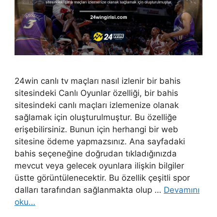
24win canlı tv maçları nasıl izlenir bir bahis
sitesindeki Canlı Oyunlar özelliği, bir bahis
sitesindeki canlı maçları izlemenize olanak
sağlamak için oluşturulmuştur. Bu özelliğe
erişebilirsiniz. Bunun için herhangi bir web
sitesine ödeme yapmazsınız. Ana sayfadaki
bahis seçeneğine doğrudan tıkladığınızda
mevcut veya gelecek oyunlara ilişkin bilgiler
üstte görüntülenecektir. Bu özellik çeşitli spor
dalları tarafından sağlanmakta olup …
Devamını
oku…