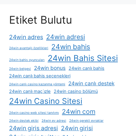
Etiket Bulutu
24win adresi
24win adres
24win bahis
24win avantajlı özellikleri
24win Bahis Sitesi
24win bahis oyuncuları
24win bonus
24win canlı bahis
24win belgesi
24win canlı bahis seçenekleri
24win canlı destek
24win canlı casino kazanma yöntemi
24win canlı maç i̇zle
24win casino bölümü
24win Casino Sitesi
24win com
24win casino web sitesi tanıtımı
24win destek ekibi
24win ev adresi
24win gerekli evraklar
24win giris adresi
24win girisi