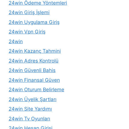
24win Ödeme Yöntemleri
24win Giriş İşlemi
24win Uygulama Giriş
24win Vpn Giriş
24win
24win Kazanç Tahmini
24win Adres Kontrolü
24win Güvenli Bahis
24win Finansal Güven
24win Oturum Belirleme
24win Üyelik Şartları
24win Site Yardımı
24win Tv Oyunları
24win Hesap Girişi