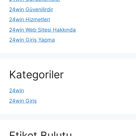
24win Güvenilirdir
24win Hizmetleri
24win Web Sitesi Hakkında
24win Giriş Yapma
Kategoriler
24win
24win Giriş
Etiket Bulutu