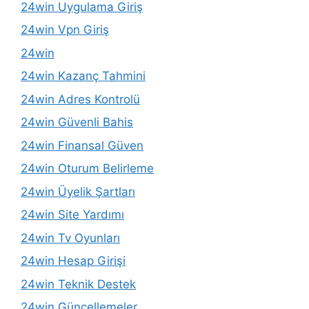
24win Uygulama Giriş
24win Vpn Giriş
24win
24win Kazanç Tahmini
24win Adres Kontrolü
24win Güvenli Bahis
24win Finansal Güven
24win Oturum Belirleme
24win Üyelik Şartları
24win Site Yardımı
24win Tv Oyunları
24win Hesap Girişi
24win Teknik Destek
24win Güncellemeler