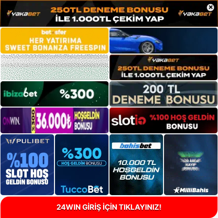
×
24WIN GİRİŞ İÇİN TIKLAYINIZ!