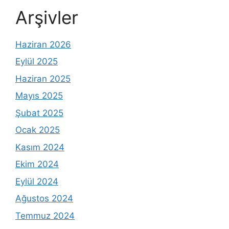
Arşivler
Haziran 2026
Eylül 2025
Haziran 2025
Mayıs 2025
Şubat 2025
Ocak 2025
Kasım 2024
Ekim 2024
Eylül 2024
Ağustos 2024
Temmuz 2024