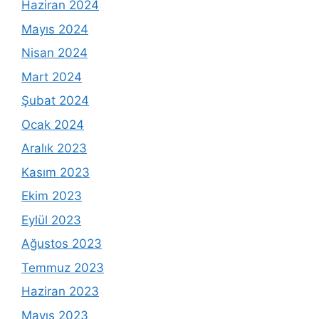
Haziran 2024
Mayıs 2024
Nisan 2024
Mart 2024
Şubat 2024
Ocak 2024
Aralık 2023
Kasım 2023
Ekim 2023
Eylül 2023
Ağustos 2023
Temmuz 2023
Haziran 2023
Mayıs 2023