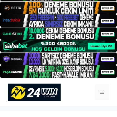
İçeriğe
atla
Menü