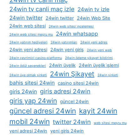
24win tv canli maç izle
24win tv izle
24win twitter
24win twitter
24win Web Site
24win web sitesi
24win web sitesi i̇ncelemesi
24win whatsapp
24win web sitesi meşru mu
24win yatırım hediyeleri
24win yatırımları
24win yeni adres
24win yeni adresi
24win yeni giriş
24win yeni web
24win çevrimiçi casino platformu
24win ödeme şikayet bildirimi
24win üyelik
24win üyelik i̇şlemi
24win ödül seçenekleri
24win Şikayet
24win üye olmak şirketi
24win şirketi
bahis sitesi 24win
casino sitesi 24win
giris adresi 24win
giris 24win
giris yap 24win
güncel 24win
güncel adresi 24win
kayit 24win
mobil 24win
twitter 24win
web sitesi meşru mu
yeni adresi 24win
yeni giris 24win