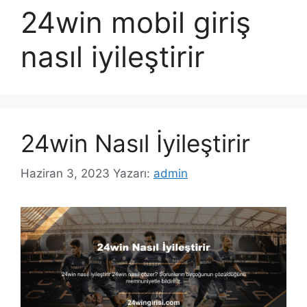
24win mobil giriş
nasıl iyileştirir
24win Nasıl İyileştirir
Haziran 3, 2023
Yazarı:
admin