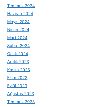
Temmuz 2024
Haziran 2024
Mayıs 2024
Nisan 2024
Mart 2024
Şubat 2024
Ocak 2024
Aralık 2023
Kasım 2023
Ekim 2023
Eylül 2023
Ağustos 2023
Temmuz 2023