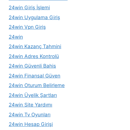
24win Giriş İşlemi
24win Uygulama Giriş
24win Vpn Giriş
24win
24win Kazanç Tahmini
24win Adres Kontrolü
24win Güvenli Bahis
24win Finansal Güven
24win Oturum Belirleme
24win Üyelik Şartları
24win Site Yardımı
24win Tv Oyunları
24win Hesap Girişi