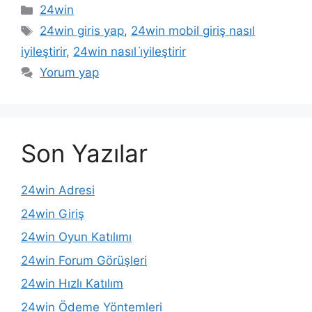
Kategoriler
24win
Etiketler
24win giris yap
,
24win mobil giriş nasıl
iyileştirir
,
24win nasıl i̇yileştirir
Yorum yap
Son Yazılar
24win Adresi
24win Giriş
24win Oyun Katılımı
24win Forum Görüşleri
24win Hızlı Katılım
24win Ödeme Yöntemleri