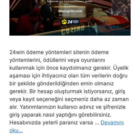
24win ödeme yöntemleri sitenin ödeme
yöntemlerini, ödüllerini veya oyunlarını
kullanmak için önce kaydolmanız gerekir. Üyelik
aşaması için ihtiyacınız olan tüm verilerin doğru
bir şekilde gönderildiğinden emin olmanız
gerekir. Bir hesap oluşturmak istiyorsanız, giriş
veya kayıt seçeneğini seçmeniz daha az zaman
alır. Yatırımlarınızın kullanıcı adınız ve şifrenizle
giriş yaparak nasıl yaptığını görebilirsiniz.
Hesabınızda yeterli paranız varsa …
Devamını
oku…