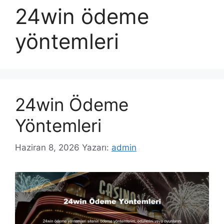
24win ödeme
yöntemleri
24win Ödeme
Yöntemleri
Haziran 8, 2026
Yazarı:
admin