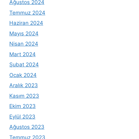
Ağustos 2024
Temmuz 2024
Haziran 2024
Mayıs 2024
Nisan 2024
Mart 2024
Şubat 2024
Ocak 2024
Aralık 2023
Kasım 2023
Ekim 2023
Eylül 2023
Ağustos 2023
Temmuz 2023