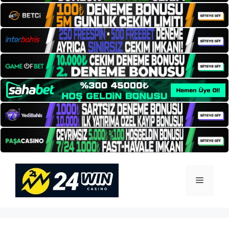
İçeriğe
atla
Menü