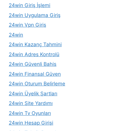
24win Giriş İşlemi
24win Uygulama Giriş
24win Vpn Giriş
24win
24win Kazanç Tahmini
24win Adres Kontrolü
24win Güvenli Bahis
24win Finansal Güven
24win Oturum Belirleme
24win Üyelik Şartları
24win Site Yardımı
24win Tv Oyunları
24win Hesap Girişi