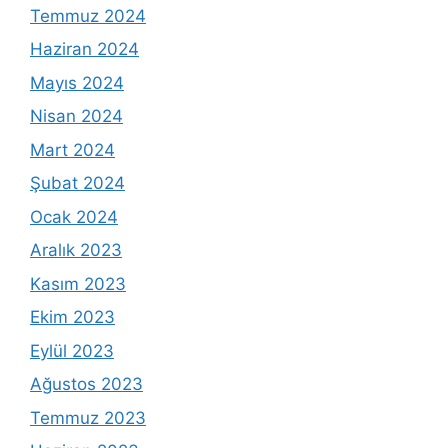
Temmuz 2024
Haziran 2024
Mayıs 2024
Nisan 2024
Mart 2024
Şubat 2024
Ocak 2024
Aralık 2023
Kasım 2023
Ekim 2023
Eylül 2023
Ağustos 2023
Temmuz 2023