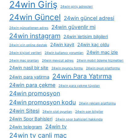
24win Giriş
24win giriş adresleri
24win Güncel
24win güncel adresi
24win güvenlir mi
24win güncellenen adres
24win instagram
24win i̇letişim bilgileri
24win kayit
24win kaç oldu
24win i̇çin online destek
24win maç izle
24win kişisel verileri
24win kullanıcı yorumları
24win maç oranları
24win mevcut adres
24win mobil ödeme hizmetleri
24win nasil bir site
24win oyuncu formu
24win oyun platformu
24win Para Yatırma
24win para yatirma
24win para çekme
24win para çekme tüyoları
24win promosyon
24win promosyon kodu
24win reklam platformu
24win Sitesi
24win slot oyunları
24win son bilgiler
24win Spor Bahisleri
24win spor bahisleri hakkında
24win tv
24win telegram
24win tv canli maç