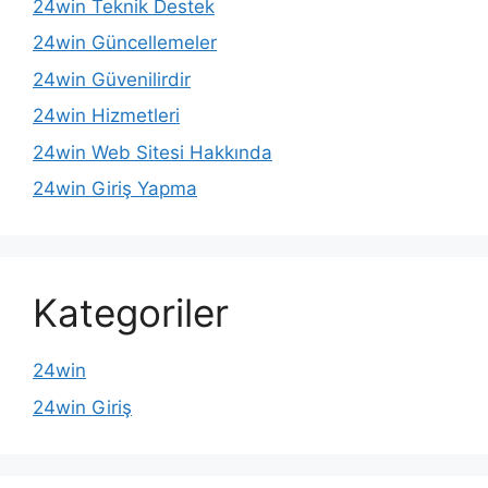
24win Teknik Destek
24win Güncellemeler
24win Güvenilirdir
24win Hizmetleri
24win Web Sitesi Hakkında
24win Giriş Yapma
Kategoriler
24win
24win Giriş