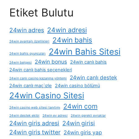
Etiket Bulutu
24win adresi
24win adres
24win bahis
24win avantajlı özellikleri
24win Bahis Sitesi
24win bahis oyuncuları
24win bonus
24win canlı bahis
24win belgesi
24win canlı bahis seçenekleri
24win canlı destek
24win canlı casino kazanma yöntemi
24win canlı maç i̇zle
24win casino bölümü
24win Casino Sitesi
24win com
24win casino web sitesi tanıtımı
24win destek ekibi
24win ev adresi
24win gerekli evraklar
24win giris adresi
24win girisi
24win giris twitter
24win giris yap