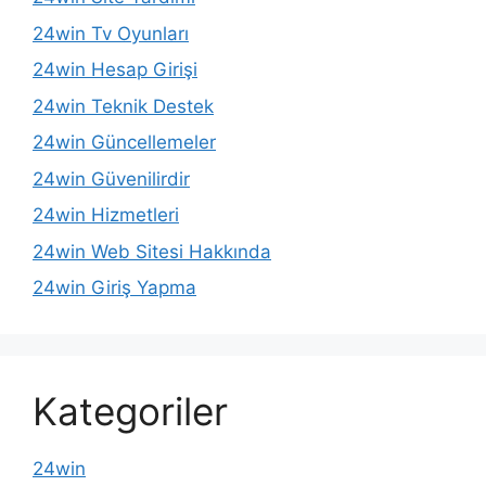
24win Tv Oyunları
24win Hesap Girişi
24win Teknik Destek
24win Güncellemeler
24win Güvenilirdir
24win Hizmetleri
24win Web Sitesi Hakkında
24win Giriş Yapma
Kategoriler
24win