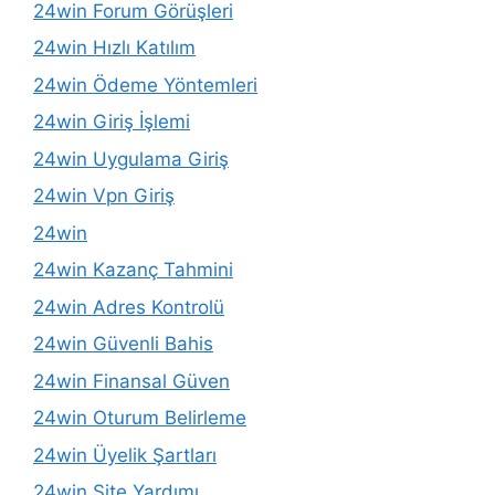
24win Forum Görüşleri
24win Hızlı Katılım
24win Ödeme Yöntemleri
24win Giriş İşlemi
24win Uygulama Giriş
24win Vpn Giriş
24win
24win Kazanç Tahmini
24win Adres Kontrolü
24win Güvenli Bahis
24win Finansal Güven
24win Oturum Belirleme
24win Üyelik Şartları
24win Site Yardımı