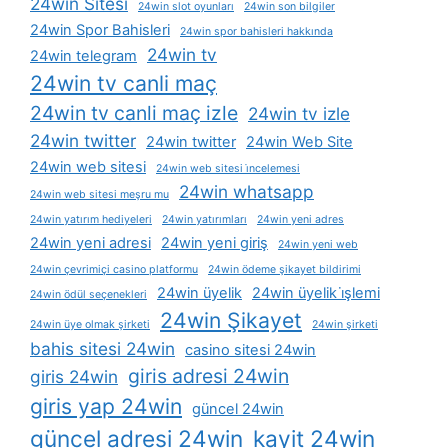
24win Sitesi
24win slot oyunları
24win son bilgiler
24win Spor Bahisleri
24win spor bahisleri hakkında
24win tv
24win telegram
24win tv canli maç
24win tv canli maç izle
24win tv izle
24win twitter
24win twitter
24win Web Site
24win web sitesi
24win web sitesi i̇ncelemesi
24win whatsapp
24win web sitesi meşru mu
24win yatırım hediyeleri
24win yatırımları
24win yeni adres
24win yeni adresi
24win yeni giriş
24win yeni web
24win çevrimiçi casino platformu
24win ödeme şikayet bildirimi
24win üyelik
24win üyelik i̇şlemi
24win ödül seçenekleri
24win Şikayet
24win üye olmak şirketi
24win şirketi
bahis sitesi 24win
casino sitesi 24win
giris adresi 24win
giris 24win
giris yap 24win
güncel 24win
güncel adresi 24win
kayit 24win