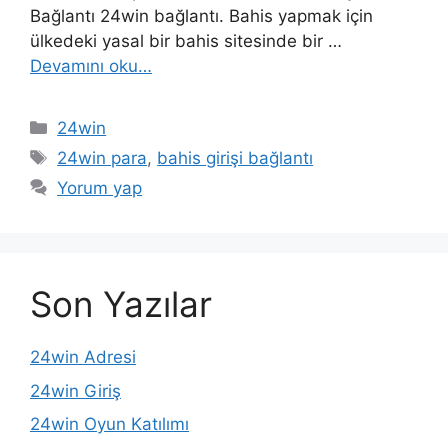
Bağlantı 24win bağlantı. Bahis yapmak için
ülkedeki yasal bir bahis sitesinde bir …
Devamını oku…
Kategoriler
24win
Etiketler
24win para
,
bahis girişi bağlantı
Yorum yap
Son Yazılar
24win Adresi
24win Giriş
24win Oyun Katılımı