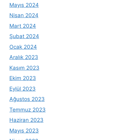
Mayıs 2024
Nisan 2024
Mart 2024
Şubat 2024
Ocak 2024
Aralık 2023
Kasım 2023
Ekim 2023
Eylül 2023
Ağustos 2023
Temmuz 2023
Haziran 2023
Mayıs 2023