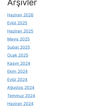
Arşivler
Haziran 2026
Eylül 2025
Haziran 2025
Mayıs 2025
Şubat 2025
Ocak 2025
Kasım 2024
Ekim 2024
Eylül 2024
Ağustos 2024
Temmuz 2024
Haziran 2024