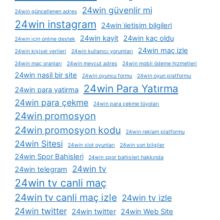
24win güvenlir mi
24win güncellenen adres
24win instagram
24win i̇letişim bilgileri
24win kayit
24win kaç oldu
24win i̇çin online destek
24win maç izle
24win kişisel verileri
24win kullanıcı yorumları
24win maç oranları
24win mevcut adres
24win mobil ödeme hizmetleri
24win nasil bir site
24win oyuncu formu
24win oyun platformu
24win Para Yatırma
24win para yatirma
24win para çekme
24win para çekme tüyoları
24win promosyon
24win promosyon kodu
24win reklam platformu
24win Sitesi
24win slot oyunları
24win son bilgiler
24win Spor Bahisleri
24win spor bahisleri hakkında
24win tv
24win telegram
24win tv canli maç
24win tv canli maç izle
24win tv izle
24win twitter
24win twitter
24win Web Site