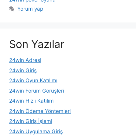
Yorum yap
Son Yazılar
24win Adresi
24win Giriş
24win Oyun Katılımı
24win Forum Görüşleri
24win Hızlı Katılım
24win Ödeme Yöntemleri
24win Giriş İşlemi
24win Uygulama Giriş