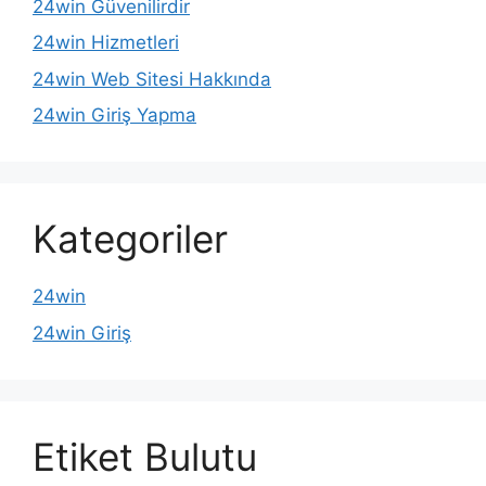
24win Güvenilirdir
24win Hizmetleri
24win Web Sitesi Hakkında
24win Giriş Yapma
Kategoriler
24win
24win Giriş
Etiket Bulutu