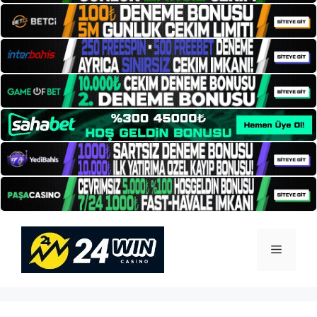
İçeriğe
atla
Menü