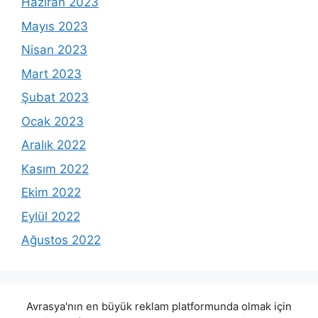
Haziran 2023
Mayıs 2023
Nisan 2023
Mart 2023
Şubat 2023
Ocak 2023
Aralık 2022
Kasım 2022
Ekim 2022
Eylül 2022
Ağustos 2022
Avrasya'nın en büyük reklam platformunda olmak için