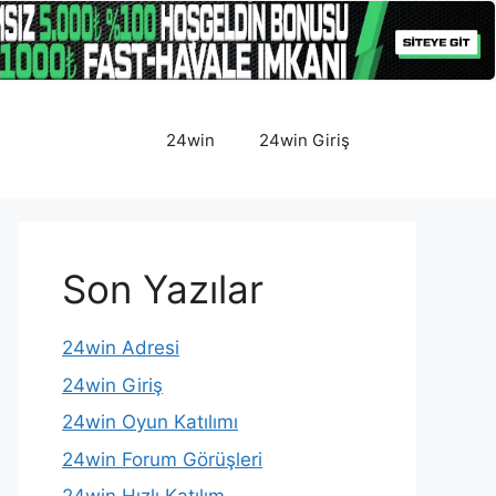
24win
24win Giriş
Son Yazılar
24win Adresi
24win Giriş
24win Oyun Katılımı
24win Forum Görüşleri