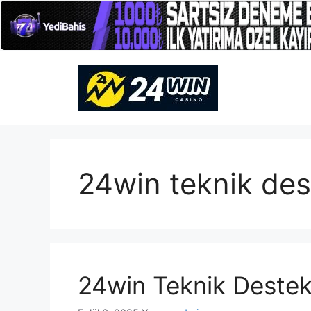
İçeriğe
atla
24win teknik des
24win Teknik Deste