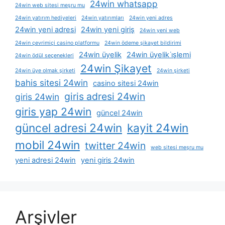
24win whatsapp
24win web sitesi meşru mu
24win yatırım hediyeleri
24win yatırımları
24win yeni adres
24win yeni adresi
24win yeni giriş
24win yeni web
24win çevrimiçi casino platformu
24win ödeme şikayet bildirimi
24win üyelik
24win üyelik i̇şlemi
24win ödül seçenekleri
24win Şikayet
24win üye olmak şirketi
24win şirketi
bahis sitesi 24win
casino sitesi 24win
giris adresi 24win
giris 24win
giris yap 24win
güncel 24win
güncel adresi 24win
kayit 24win
mobil 24win
twitter 24win
web sitesi meşru mu
yeni adresi 24win
yeni giris 24win
Arşivler