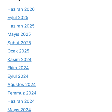
Haziran 2026
Eylül 2025
Haziran 2025
Mayıs 2025
Şubat 2025
Ocak 2025
Kasım 2024
Ekim 2024
Eylül 2024
Ağustos 2024
Temmuz 2024
Haziran 2024
Mayıs 2024