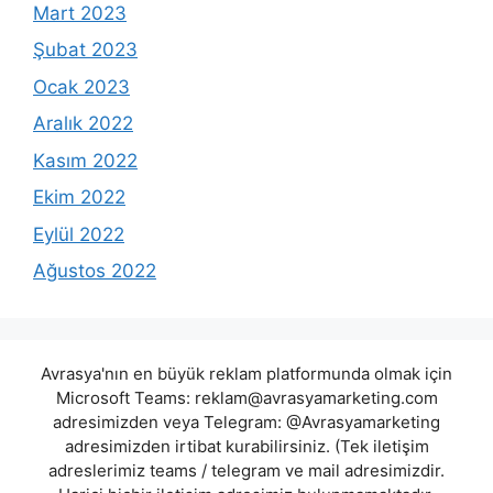
Mart 2023
Şubat 2023
Ocak 2023
Aralık 2022
Kasım 2022
Ekim 2022
Eylül 2022
Ağustos 2022
Avrasya'nın en büyük reklam platformunda olmak için
Microsoft Teams:
reklam@avrasyamarketing.com
adresimizden veya Telegram: @Avrasyamarketing
adresimizden irtibat kurabilirsiniz. (Tek iletişim
adreslerimiz teams / telegram ve mail adresimizdir.