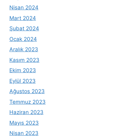
Nisan 2024
Mart 2024
Şubat 2024
Ocak 2024
Aralık 2023
Kasım 2023
Ekim 2023
Eylül 2023
Ağustos 2023
Temmuz 2023
Haziran 2023
Mayıs 2023
Nisan 2023