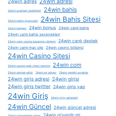
24win adresi
24win adres
24win bahis
24win avantajlı özellikleri
24win Bahis Sitesi
24win bahis oyuncuları
24win bonus
24win canlı bahis
24win belgesi
24win canlı bahis seçenekleri
24win canlı destek
24win canlı casino kazanma yöntemi
24win canlı maç i̇zle
24win casino bölümü
24win Casino Sitesi
24win com
24win casino web sitesi tanıtımı
24win destek ekibi
24win ev adresi
24win gerekli evraklar
24win giris adresi
24win girisi
24win giris twitter
24win giris yap
24win Giriş
24win giriş adresleri
24win Güncel
24win güncel adresi
24win güvenlir mi
24win güncellenen adres