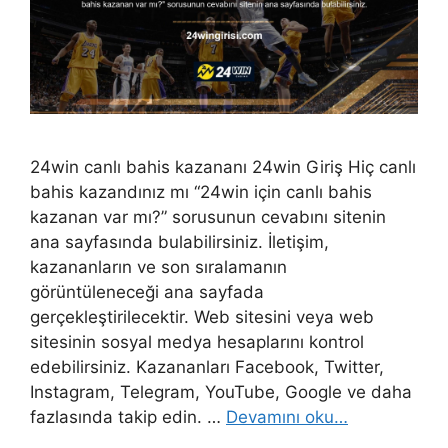
24win canlı bahis kazananı 24win Giriş Hiç canlı
bahis kazandınız mı “24win için canlı bahis
kazanan var mı?” sorusunun cevabını sitenin
ana sayfasında bulabilirsiniz. İletişim,
kazananların ve son sıralamanın
görüntüleneceği ana sayfada
gerçekleştirilecektir. Web sitesini veya web
sitesinin sosyal medya hesaplarını kontrol
edebilirsiniz. Kazananları Facebook, Twitter,
Instagram, Telegram, YouTube, Google ve daha
fazlasında takip edin. …
Devamını oku…