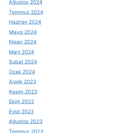
Ağustos 2024
Temmuz 2024
Haziran 2024
Mayıs 2024
Nisan 2024
Mart 2024
Şubat 2024
Ocak 2024
Aralık 2023
Kasım 2023
Ekim 2023
Eylül 2023
Ağustos 2023
Temmuz 2023