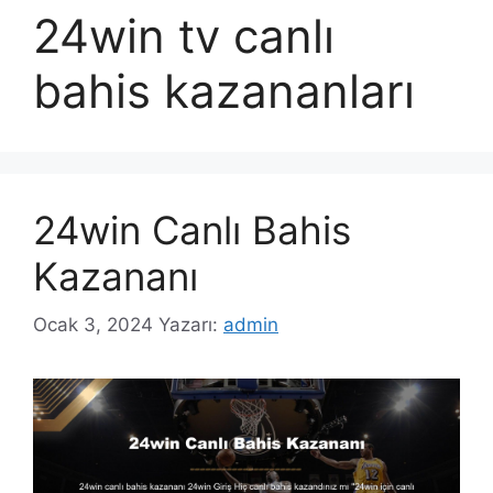
24win tv canlı
bahis kazananları
24win Canlı Bahis
Kazananı
Ocak 3, 2024
Yazarı:
admin