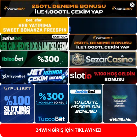
×
24WIN GİRİŞ İÇİN TIKLAYINIZ!