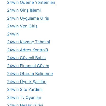
24win Ödeme Yöntemleri
24win Giriş İşlemi
24win Uygulama Giriş
24win Vpn Giriş
24win
24win Kazanç Tahmini
24win Adres Kontrolü
24win Güvenli Bahis
24win Finansal Güven
24win Oturum Belirleme
24win Üyelik Şartları
24win Site Yardımı
24win Tv Oyunları
24win Hesap Girişi