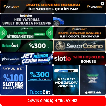
×
24WIN GİRİŞ İÇİN TIKLAYINIZ!