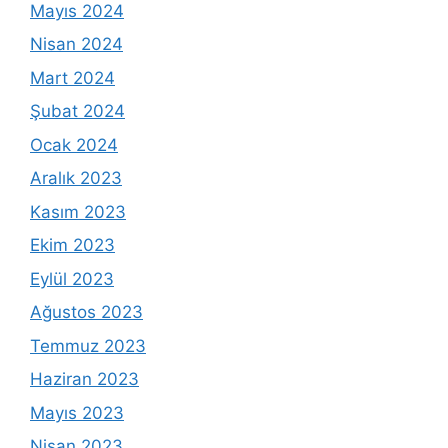
Mayıs 2024
Nisan 2024
Mart 2024
Şubat 2024
Ocak 2024
Aralık 2023
Kasım 2023
Ekim 2023
Eylül 2023
Ağustos 2023
Temmuz 2023
Haziran 2023
Mayıs 2023
Nisan 2023