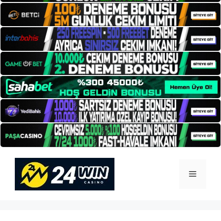
İçeriğe
atla
Menü