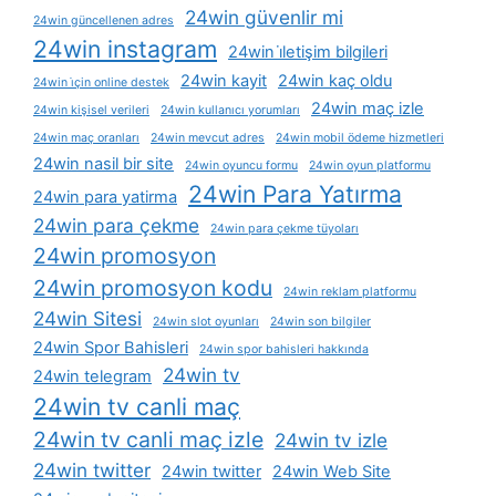
24win güvenlir mi
24win güncellenen adres
24win instagram
24win i̇letişim bilgileri
24win kayit
24win kaç oldu
24win i̇çin online destek
24win maç izle
24win kişisel verileri
24win kullanıcı yorumları
24win maç oranları
24win mevcut adres
24win mobil ödeme hizmetleri
24win nasil bir site
24win oyuncu formu
24win oyun platformu
24win Para Yatırma
24win para yatirma
24win para çekme
24win para çekme tüyoları
24win promosyon
24win promosyon kodu
24win reklam platformu
24win Sitesi
24win slot oyunları
24win son bilgiler
24win Spor Bahisleri
24win spor bahisleri hakkında
24win tv
24win telegram
24win tv canli maç
24win tv canli maç izle
24win tv izle
24win twitter
24win twitter
24win Web Site