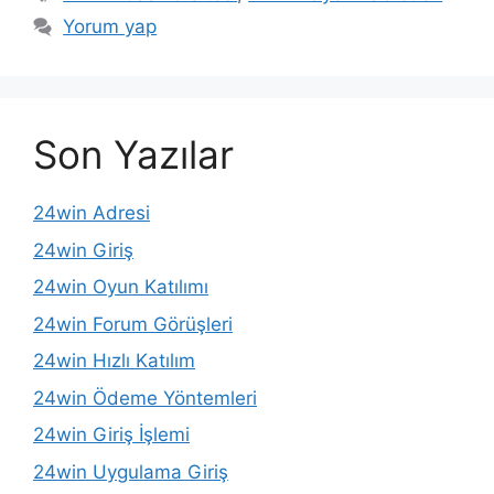
Yorum yap
Son Yazılar
24win Adresi
24win Giriş
24win Oyun Katılımı
24win Forum Görüşleri
24win Hızlı Katılım
24win Ödeme Yöntemleri
24win Giriş İşlemi
24win Uygulama Giriş