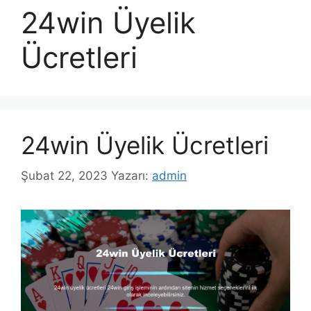
24win Üyelik
Ücretleri
24win Üyelik Ücretleri
Şubat 22, 2023
Yazarı:
admin