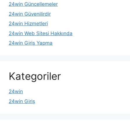
24win Güncellemeler
24win Güvenilirdir
24win Hizmetleri
24win Web Sitesi Hakkında
24win Giriş Yapma
Kategoriler
24win
24win Giriş