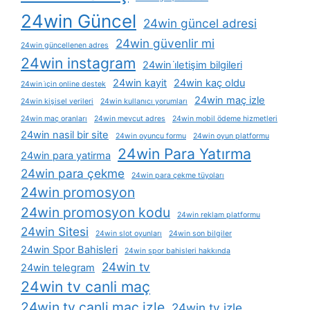
24win Güncel
24win güncel adresi
24win güvenlir mi
24win güncellenen adres
24win instagram
24win i̇letişim bilgileri
24win kayit
24win kaç oldu
24win i̇çin online destek
24win maç izle
24win kişisel verileri
24win kullanıcı yorumları
24win maç oranları
24win mevcut adres
24win mobil ödeme hizmetleri
24win nasil bir site
24win oyuncu formu
24win oyun platformu
24win Para Yatırma
24win para yatirma
24win para çekme
24win para çekme tüyoları
24win promosyon
24win promosyon kodu
24win reklam platformu
24win Sitesi
24win slot oyunları
24win son bilgiler
24win Spor Bahisleri
24win spor bahisleri hakkında
24win tv
24win telegram
24win tv canli maç
24win tv canli maç izle
24win tv izle