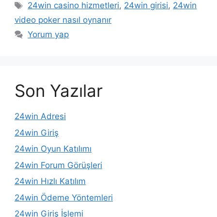
Etiketler
24win casino hizmetleri
,
24win girisi
,
24win
video poker nasıl oynanır
Yorum yap
Son Yazılar
24win Adresi
24win Giriş
24win Oyun Katılımı
24win Forum Görüşleri
24win Hızlı Katılım
24win Ödeme Yöntemleri
24win Giriş İşlemi