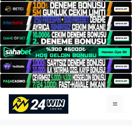
İçeriğe
atla
Menü