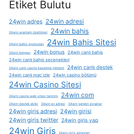
Etiket Bulutu
24win adresi
24win adres
24win bahis
24win avantajlı özellikleri
24win Bahis Sitesi
24win bahis oyuncuları
24win bonus
24win canlı bahis
24win belgesi
24win canlı bahis seçenekleri
24win canlı destek
24win canlı casino kazanma yöntemi
24win canlı maç i̇zle
24win casino bölümü
24win Casino Sitesi
24win com
24win casino web sitesi tanıtımı
24win destek ekibi
24win ev adresi
24win gerekli evraklar
24win giris adresi
24win girisi
24win giris twitter
24win giris yap
24win Giriş
24win giriş adresleri