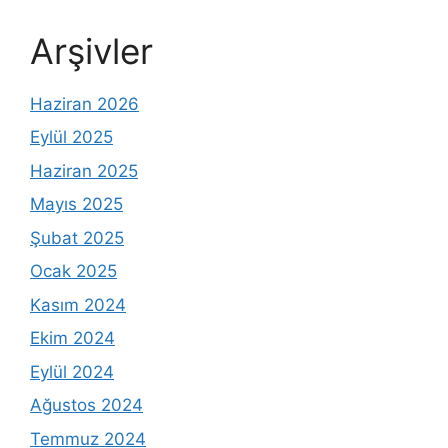
Arşivler
Haziran 2026
Eylül 2025
Haziran 2025
Mayıs 2025
Şubat 2025
Ocak 2025
Kasım 2024
Ekim 2024
Eylül 2024
Ağustos 2024
Temmuz 2024