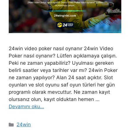
24win video poker nasıl oynanır 24win Video
Poker nasıl oynanır? Lütfen açıklamaya çalışın.
Peki ne zaman yapabiliriz? Uyulması gereken
belirli saatler veya tarihler var mı? 24win Poker
ne zaman yapılıyor? Alan 24 saat açıktır. Slot
oyunları ve slot oyunu saf oyun türleri her gün
programlı olarak mevcuttur. Ne zaman kayıt
olursanız olun, kayıt olduktan hemen …
Devamını oku…
Kategoriler
24win