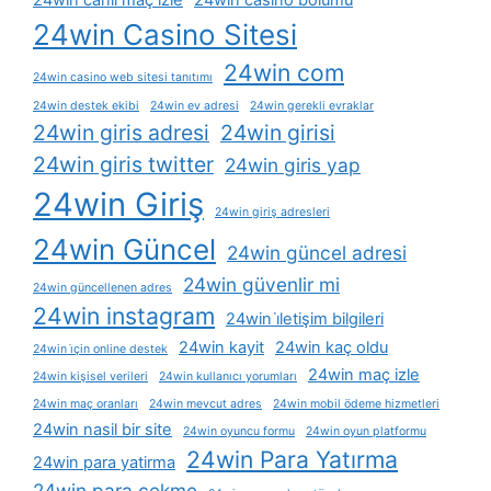
24win Casino Sitesi
24win com
24win casino web sitesi tanıtımı
24win destek ekibi
24win ev adresi
24win gerekli evraklar
24win giris adresi
24win girisi
24win giris twitter
24win giris yap
24win Giriş
24win giriş adresleri
24win Güncel
24win güncel adresi
24win güvenlir mi
24win güncellenen adres
24win instagram
24win i̇letişim bilgileri
24win kayit
24win kaç oldu
24win i̇çin online destek
24win maç izle
24win kişisel verileri
24win kullanıcı yorumları
24win maç oranları
24win mevcut adres
24win mobil ödeme hizmetleri
24win nasil bir site
24win oyuncu formu
24win oyun platformu
24win Para Yatırma
24win para yatirma
24win para çekme