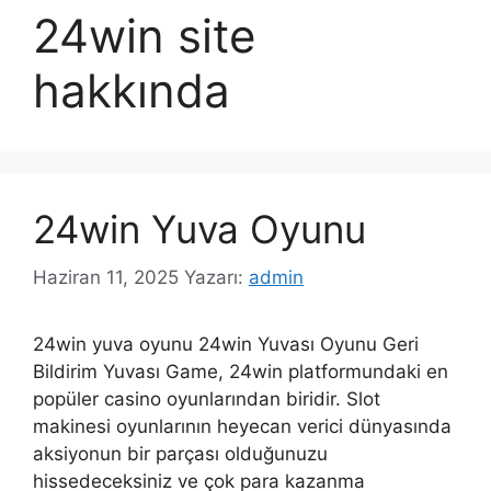
24win site
hakkında
24win Yuva Oyunu
Haziran 11, 2025
Yazarı:
admin
24win yuva oyunu 24win Yuvası Oyunu Geri
Bildirim Yuvası Game, 24win platformundaki en
popüler casino oyunlarından biridir. Slot
makinesi oyunlarının heyecan verici dünyasında
aksiyonun bir parçası olduğunuzu
hissedeceksiniz ve çok para kazanma