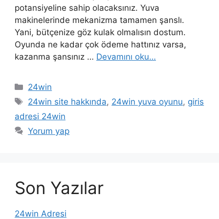
potansiyeline sahip olacaksınız. Yuva
makinelerinde mekanizma tamamen şanslı.
Yani, bütçenize göz kulak olmalısın dostum.
Oyunda ne kadar çok ödeme hattınız varsa,
kazanma şansınız …
Devamını oku…
Kategoriler
24win
Etiketler
24win site hakkında
,
24win yuva oyunu
,
giris
adresi 24win
Yorum yap
Son Yazılar
24win Adresi