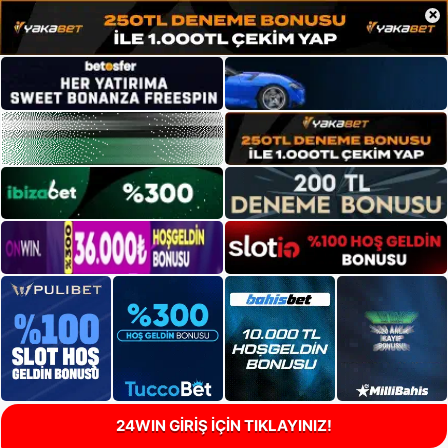
×
24WIN GİRİŞ İÇİN TIKLAYINIZ!