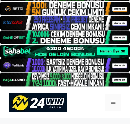
İçeriğe
atla
Menü