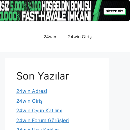
24win
24win Giriş
Son Yazılar
24win Adresi
24win Giriş
24win Oyun Katılımı
24win Forum Görüşleri