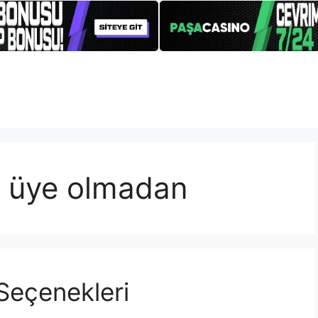
ne üye olmadan
Seçenekleri