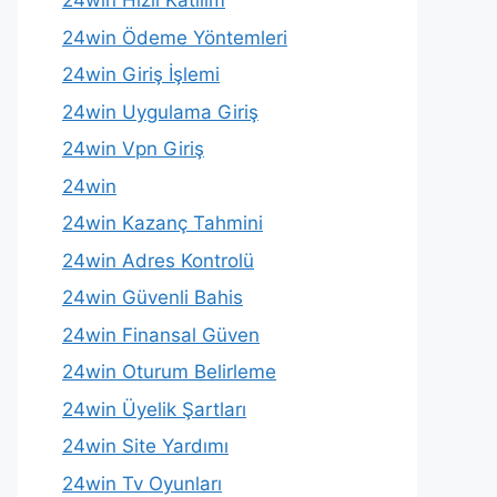
24win Hızlı Katılım
24win Ödeme Yöntemleri
24win Giriş İşlemi
24win Uygulama Giriş
24win Vpn Giriş
24win
24win Kazanç Tahmini
24win Adres Kontrolü
24win Güvenli Bahis
24win Finansal Güven
24win Oturum Belirleme
24win Üyelik Şartları
24win Site Yardımı
24win Tv Oyunları