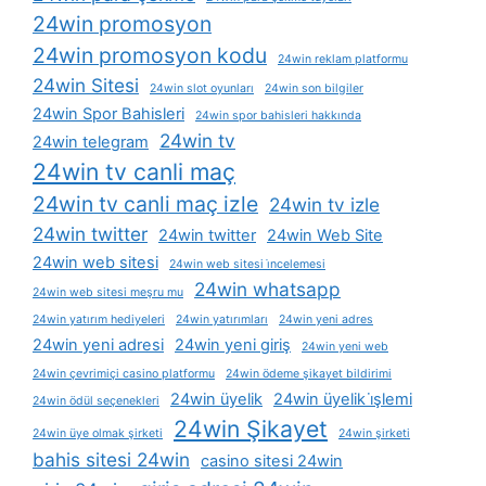
24win promosyon
24win promosyon kodu
24win reklam platformu
24win Sitesi
24win slot oyunları
24win son bilgiler
24win Spor Bahisleri
24win spor bahisleri hakkında
24win tv
24win telegram
24win tv canli maç
24win tv canli maç izle
24win tv izle
24win twitter
24win twitter
24win Web Site
24win web sitesi
24win web sitesi i̇ncelemesi
24win whatsapp
24win web sitesi meşru mu
24win yatırım hediyeleri
24win yatırımları
24win yeni adres
24win yeni adresi
24win yeni giriş
24win yeni web
24win çevrimiçi casino platformu
24win ödeme şikayet bildirimi
24win üyelik
24win üyelik i̇şlemi
24win ödül seçenekleri
24win Şikayet
24win üye olmak şirketi
24win şirketi
bahis sitesi 24win
casino sitesi 24win