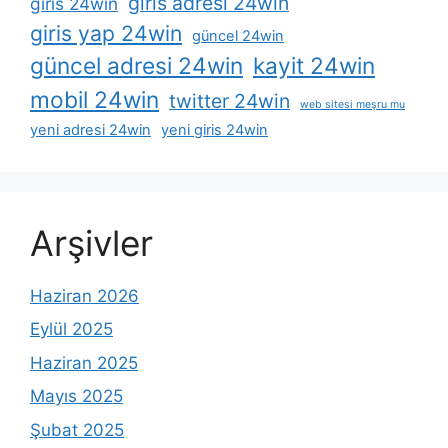
giris adresi 24win
giris 24win
giris yap 24win
güncel 24win
güncel adresi 24win
kayit 24win
mobil 24win
twitter 24win
web sitesi meşru mu
yeni adresi 24win
yeni giris 24win
Arşivler
Haziran 2026
Eylül 2025
Haziran 2025
Mayıs 2025
Şubat 2025