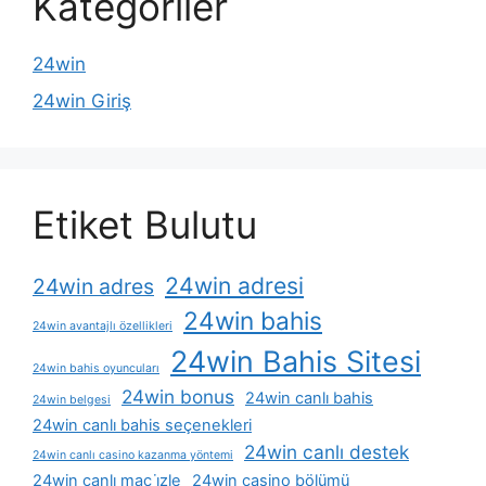
Kategoriler
24win
24win Giriş
Etiket Bulutu
24win adresi
24win adres
24win bahis
24win avantajlı özellikleri
24win Bahis Sitesi
24win bahis oyuncuları
24win bonus
24win canlı bahis
24win belgesi
24win canlı bahis seçenekleri
24win canlı destek
24win canlı casino kazanma yöntemi
24win canlı maç i̇zle
24win casino bölümü