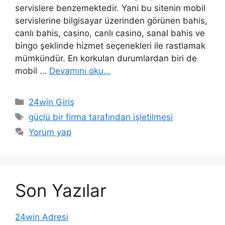
servislere benzemektedir. Yani bu sitenin mobil
servislerine bilgisayar üzerinden görünen bahis,
canlı bahis, casino, canlı casino, sanal bahis ve
bingo şeklinde hizmet seçenekleri ile rastlamak
mümkündür. En korkulan durumlardan biri de
mobil …
Devamını oku…
Kategoriler
24win Giriş
Etiketler
güçlü bir firma tarafından işletilmesi
Yorum yap
Son Yazılar
24win Adresi