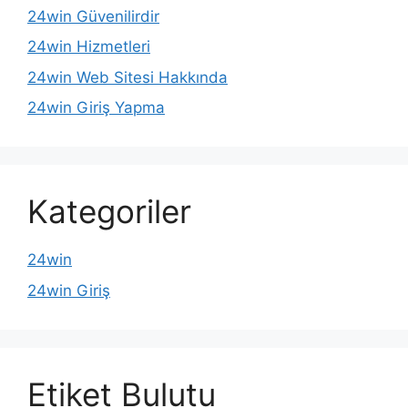
24win Güvenilirdir
24win Hizmetleri
24win Web Sitesi Hakkında
24win Giriş Yapma
Kategoriler
24win
24win Giriş
Etiket Bulutu