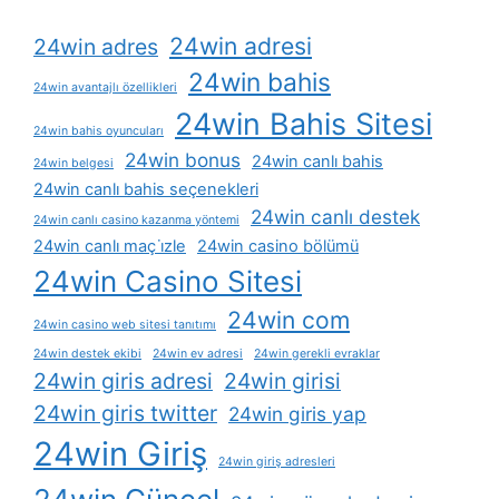
24win adresi
24win adres
24win bahis
24win avantajlı özellikleri
24win Bahis Sitesi
24win bahis oyuncuları
24win bonus
24win canlı bahis
24win belgesi
24win canlı bahis seçenekleri
24win canlı destek
24win canlı casino kazanma yöntemi
24win canlı maç i̇zle
24win casino bölümü
24win Casino Sitesi
24win com
24win casino web sitesi tanıtımı
24win destek ekibi
24win ev adresi
24win gerekli evraklar
24win giris adresi
24win girisi
24win giris twitter
24win giris yap
24win Giriş
24win giriş adresleri