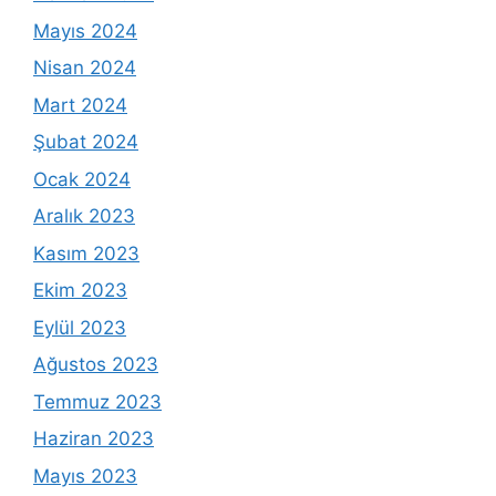
Mayıs 2024
Nisan 2024
Mart 2024
Şubat 2024
Ocak 2024
Aralık 2023
Kasım 2023
Ekim 2023
Eylül 2023
Ağustos 2023
Temmuz 2023
Haziran 2023
Mayıs 2023