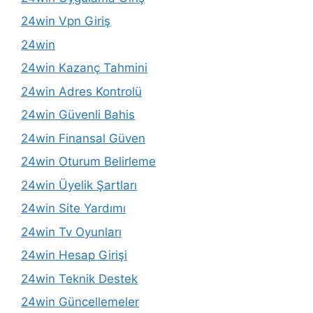
24win Vpn Giriş
24win
24win Kazanç Tahmini
24win Adres Kontrolü
24win Güvenli Bahis
24win Finansal Güven
24win Oturum Belirleme
24win Üyelik Şartları
24win Site Yardımı
24win Tv Oyunları
24win Hesap Girişi
24win Teknik Destek
24win Güncellemeler