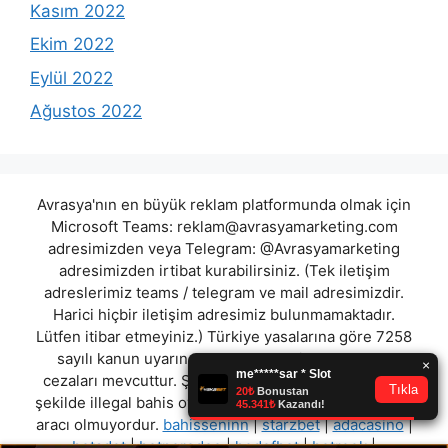
Kasım 2022
Ekim 2022
Eylül 2022
Ağustos 2022
Avrasya'nın en büyük reklam platformunda olmak için
Microsoft Teams:
reklam@avrasyamarketing.com
adresimizden veya Telegram: @Avrasyamarketing
adresimizden irtibat kurabilirsiniz. (Tek iletişim
adreslerimiz teams / telegram ve mail adresimizdir.
Harici hiçbir iletişim adresimiz bulunmamaktadır.
Lütfen itibar etmeyiniz.) Türkiye yasalarına göre 7258
sayılı kanun uyarınca yasa dışı bahis oynamanın
cezaları mevcuttur. Şu an bulunduğunuz site hiç bir
şekilde illegal bahis oyunları oynatmıyor ve oynamaya
aracı olmuyordur.
bahisseninn
|
starzbet
|
adacasino
|
betsdot
|
betneredee
|
hedefbet
|
betrook
|