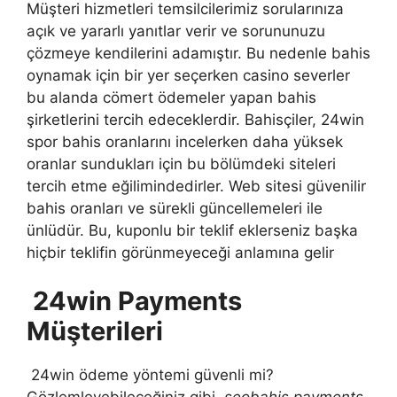
Müşteri hizmetleri temsilcilerimiz sorularınıza
açık ve yararlı yanıtlar verir ve sorununuzu
çözmeye kendilerini adamıştır. Bu nedenle bahis
oynamak için bir yer seçerken casino severler
bu alanda cömert ödemeler yapan bahis
şirketlerini tercih edeceklerdir. Bahisçiler, 24win
spor bahis oranlarını incelerken daha yüksek
oranlar sundukları için bu bölümdeki siteleri
tercih etme eğilimindedirler. Web sitesi güvenilir
bahis oranları ve sürekli güncellemeleri ile
ünlüdür. Bu, kuponlu bir teklif eklerseniz başka
hiçbir teklifin görünmeyeceği anlamına gelir
24win Payments
Müşterileri
24win ödeme yöntemi güvenli mi?