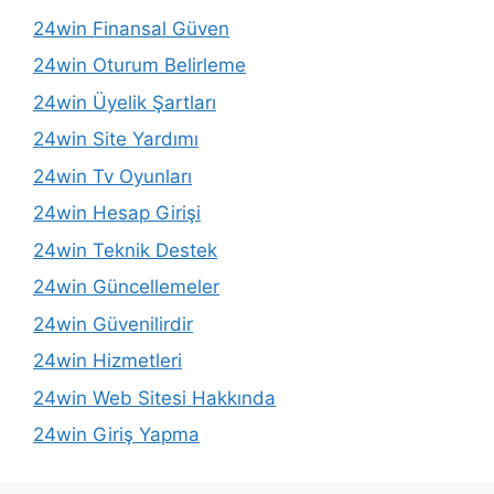
24win Finansal Güven
24win Oturum Belirleme
24win Üyelik Şartları
24win Site Yardımı
24win Tv Oyunları
24win Hesap Girişi
24win Teknik Destek
24win Güncellemeler
24win Güvenilirdir
24win Hizmetleri
24win Web Sitesi Hakkında
24win Giriş Yapma