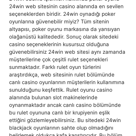
24win web sitesinin casino alanında en sevilen
seçeneklerden biridir. 24win oynadığı poker
oyunlarına güvenebilir miyiz? Tüm sitenin
altyapısı, poker oyunu markasına da yansıyan
olağanüstü kalitededir. Sonuç olarak sitedeki
casino seçeneklerinin kusursuz olduğuna
güvenebilirsiniz 24win web sitesi aynı zamanda
müşterilerine çok çeşitli rulet seçenekleri
sunmaktadır. Farklı rulet oyun türlerini
araştırdıkça, web sitesinin rulet bölümünde
canlı casino oyunlarının müşterilerin kullanımına
sunulduğunu keşfettik. Rulet oyunu casino
alanında bulunan slot makinelerinde
oynanmaktadır ancak canlı casino bölümünde
bu rulet oyununa canlı bir krupiyenin eşlik
ettiğini gözlemleyebilirsiniz. Bu sitedeki 24win
blackjack oyunlarının sahte olup olmadığını
belirlemek oldukça kafa karıştırıcıdır. Bu bölüm