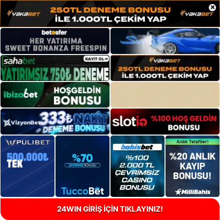
×
24WIN GİRİŞ İÇİN TIKLAYINIZ!