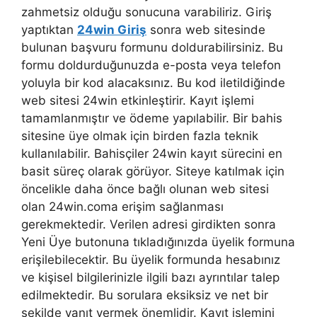
zahmetsiz olduğu sonucuna varabiliriz. Giriş
yaptıktan
24win Giriş
sonra web sitesinde
bulunan başvuru formunu doldurabilirsiniz. Bu
formu doldurduğunuzda e-posta veya telefon
yoluyla bir kod alacaksınız. Bu kod iletildiğinde
web sitesi 24win etkinleştirir. Kayıt işlemi
tamamlanmıştır ve ödeme yapılabilir. Bir bahis
sitesine üye olmak için birden fazla teknik
kullanılabilir. Bahisçiler 24win kayıt sürecini en
basit süreç olarak görüyor. Siteye katılmak için
öncelikle daha önce bağlı olunan web sitesi
olan 24win.coma erişim sağlanması
gerekmektedir. Verilen adresi girdikten sonra
Yeni Üye butonuna tıkladığınızda üyelik formuna
erişilebilecektir. Bu üyelik formunda hesabınız
ve kişisel bilgilerinizle ilgili bazı ayrıntılar talep
edilmektedir. Bu sorulara eksiksiz ve net bir
şekilde yanıt vermek önemlidir. Kayıt işlemini