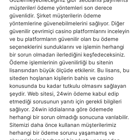
Gözlemleyebileceğiniz gibi
seobahis payments
müşterileri
ödeme yöntemleri son derece
güvenlidir. Şirket müşterilerin ödeme
yöntemlerine güvenebilmelerini sağlıyor. Diğer
güvenilir çevrimiçi casino platformlarını inceleyin
ve bu platformların güvenilir olan bu ödeme
seçeneklerini sunduklarını ve işlemin herhangi
bir sorun olmadan ilerlediğini keşfedeceksiniz.
Ödeme işlemlerinin güvenilirliği bu sitenin
lisansından büyük ölçüde etkilenir. Bu lisans, bu
siteden hoşlanan kişilerin bahis ve casino
konusunda bu kadar tutkulu olmasını sağlayan
şeydir. Web sitesi, 24win ödeme kabul edip
etmediği sorusunun yanıtı için gerekli bilgileri
sağlıyor. 24win iddialarına göre ödemede
herhangi bir sorun olmadığı sonucuna varılabilir.
Sitemizi daha önce kullanan müşterilerimiz
herhangi bir ödeme sorunu yaşamamış ve