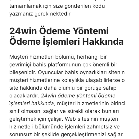
tamamlamak için size gönderilen kodu
yazmanız gerekmektedir
24win Ödeme Yöntemi
Ödeme İşlemleri Hakkında
Müşteri hizmetleri bölümü, herhangi bir
çevrimiçi bahis platformunun çok önemli bir
bileşenidir. Oyuncular bahis oynadıkları sitenin
müşteri hizmetlerine kolaylıkla ulaşabilirlerse o
site hakkında daha olumlu bir görüşe sahip
olacaklardır.
24win ödeme yöntemi ödeme
i̇şlemleri hakkında
, müşteri hizmetlerinin birinci
sınıf olmasını sağlar ve sürekli olarak bunları
geliştirmek için çalışır. Web sitesinin müşteri
hizmetleri bölümünde işlemleri zahmetsiz ve
sorunsuz bir şekilde gerçekleştirmenizi sağlar.