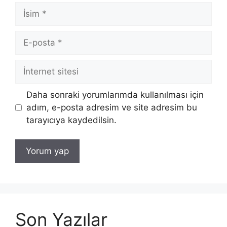
İsim
E-
posta
İnternet
sitesi
Daha sonraki yorumlarımda kullanılması için
adım, e-posta adresim ve site adresim bu
tarayıcıya kaydedilsin.
Son Yazılar