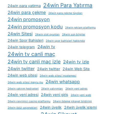
24win Para Yatırma
24win para yatirma
24win para çekme
24win para çekme tüyoları
24win promosyon
24win promosyon kodu
24win reklam platformu
24win Sitesi
24win slot oyunları
24win son bilgiler
24win Spor Bahisleri
24win spor bahisleri hakkında
24win tv
24win telegram
24win tv canli maç
24win tv canli maç izle
24win tv izle
24win twitter
24win twitter
24win Web Site
24win web sitesi
24win web sitesi i̇ncelemesi
24win whatsapp
24win web sitesi meşru mu
24win yatırım hediyeleri
24win yatırımları
24win yeni adres
24win yeni adresi
24win yeni giriş
24win yeni web
24win çevrimiçi casino platformu
24win ödeme şikayet bildirimi
24win üyelik
24win üyelik i̇şlemi
24win ödül seçenekleri