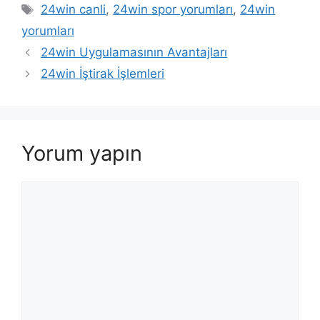
Etiketler
24win canli
,
24win spor yorumları
,
24win
yorumları
Yazı
24win Uygulamasının Avantajları
dolaşımı
24win İştirak İşlemleri
Yorum yapın
Yorum