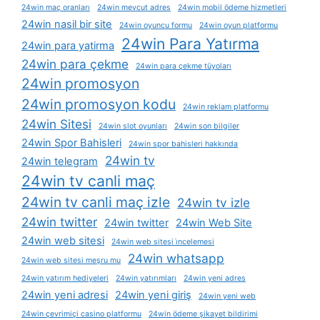
24win maç oranları
24win mevcut adres
24win mobil ödeme hizmetleri
24win nasil bir site
24win oyuncu formu
24win oyun platformu
24win Para Yatırma
24win para yatirma
24win para çekme
24win para çekme tüyoları
24win promosyon
24win promosyon kodu
24win reklam platformu
24win Sitesi
24win slot oyunları
24win son bilgiler
24win Spor Bahisleri
24win spor bahisleri hakkında
24win tv
24win telegram
24win tv canli maç
24win tv canli maç izle
24win tv izle
24win twitter
24win twitter
24win Web Site
24win web sitesi
24win web sitesi i̇ncelemesi
24win whatsapp
24win web sitesi meşru mu
24win yatırım hediyeleri
24win yatırımları
24win yeni adres
24win yeni adresi
24win yeni giriş
24win yeni web
24win çevrimiçi casino platformu
24win ödeme şikayet bildirimi