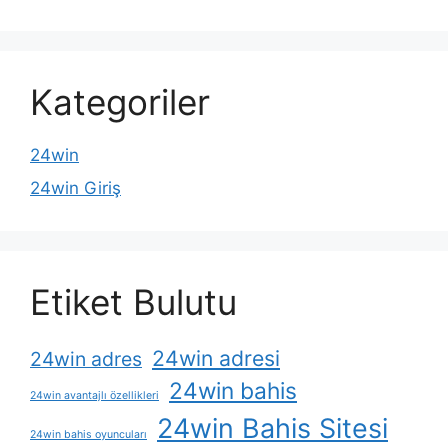
Kategoriler
24win
24win Giriş
Etiket Bulutu
24win adresi
24win adres
24win bahis
24win avantajlı özellikleri
24win Bahis Sitesi
24win bahis oyuncuları