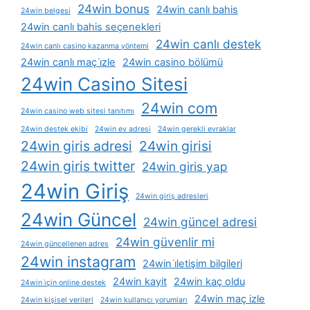
24win bonus
24win canlı bahis
24win belgesi
24win canlı bahis seçenekleri
24win canlı destek
24win canlı casino kazanma yöntemi
24win canlı maç i̇zle
24win casino bölümü
24win Casino Sitesi
24win com
24win casino web sitesi tanıtımı
24win destek ekibi
24win ev adresi
24win gerekli evraklar
24win giris adresi
24win girisi
24win giris twitter
24win giris yap
24win Giriş
24win giriş adresleri
24win Güncel
24win güncel adresi
24win güvenlir mi
24win güncellenen adres
24win instagram
24win i̇letişim bilgileri
24win kayit
24win kaç oldu
24win i̇çin online destek
24win maç izle
24win kişisel verileri
24win kullanıcı yorumları