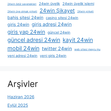
24win üyelik
24win üyelik i̇şlemi
24win ödül seçenekleri
24win Şikayet
24win üye olmak şirketi
24win şirketi
bahis sitesi 24win
casino sitesi 24win
giris adresi 24win
giris 24win
giris yap 24win
güncel 24win
güncel adresi 24win
kayit 24win
mobil 24win
twitter 24win
web sitesi meşru mu
yeni adresi 24win
yeni giris 24win
Arşivler
Haziran 2026
Eylül 2025